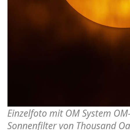
Einzelfoto mit OM System OM
Sonnenfilter von Thousand Oa